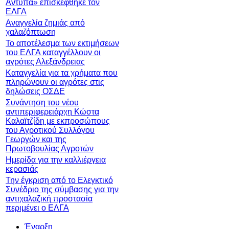
Αντύπα» επισκέφθηκε τον
ΕΛΓΑ
Αναγγελία ζημιάς από
χαλαζόπτωση
Το αποτέλεσμα των εκτιμήσεων
του ΕΛΓΑ καταγγέλλουν οι
αγρότες Αλεξάνδρειας
Καταγγελία για τα χρήματα που
πληρώνουν οι αγρότες στις
δηλώσεις ΟΣΔΕ
Συνάντηση του νέου
αντιπεριφερειάρχη Κώστα
Καλαϊτζίδη με εκπροσώπους
του Αγροτικού Συλλόγου
Γεωργών και της
Πρωτοβουλίας Αγροτών
Ημερίδα για την καλλιέργεια
κερασιάς
Την έγκριση από το Ελεγκτικό
Συνέδριο της σύμβασης για την
αντιχαλαζική προστασία
περιμένει ο ΕΛΓΑ
Έναρξη