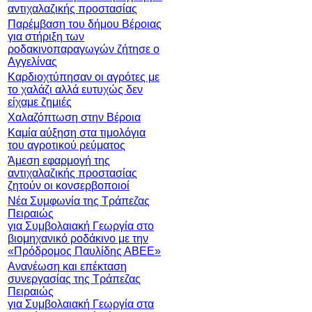
αντιχαλαζικής προστασίας
Παρέμβαση του δήμου Βέροιας
για στήριξη των
ροδακινοπαραγωγών ζήτησε ο
Αγγελίνας
Καρδιοχτύπησαν οι αγρότες με
το χαλάζι αλλά ευτυχώς δεν
είχαμε ζημιές
Χαλαζόπτωση στην Βέροια
Καμία αύξηση στα τιμολόγια
του αγροτικού ρεύματος
Άμεση εφαρμογή της
αντιχαλαζικής προστασίας
ζητούν οι κονσερβοποιοί
Νέα Συμφωνία της Τράπεζας
Πειραιώς
για Συμβολαιακή Γεωργία στo
βιομηχανικό ροδάκινο με την
«Πρόδρομος Παυλίδης ΑΒΕΕ»
Ανανέωση και επέκταση
συνεργασίας της Τράπεζας
Πειραιώς
για Συμβολαιακή Γεωργία στα