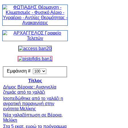
Εμφάνιση #
Τίτλος
Δήμος Βέροιας: Αναγγελία
ζημιάς από το χαλάζι
Ισοπεδώθηκε από το χαλάζι η
αγροτική παραγωγή στην
ενότητα Μελίκης
Νέα χαλαζόπτωση σε Βέροια,
Μελίκη
Στα 5 εκατ. ευρώ το πρόγραμμα