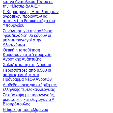
καπνά Ανατολικού Τύπου με
την «Μισσιριάν Α.Ε.»
Γ. Καρασμάνης: Η πώληση των
αγροτικών προϊόντων θα
αποτελεί το βασικό στόχο του
Υπουργείου
Συνάντηση για την ασθένεια
"φουζικλάδιο" θα κάνουν οι
μηλοπαραγωγοί στην
Αλεξάνδρεια
Θετική η τοποθέτηση
Καρασμάνη στο Υπουργείο
Αγροτικής Ανάπτυξης
Χαλαζόπτωση στη Νάουσα
Περισσότερες από 8.500 οι
αιτήσεις ένταξης στο
Πρόγραμμα Νέων Αγροτών
Διαβεβαιώσεις για στήριξη της
ελληνικής τευτλοκαλλιέργειας
Σε σύσκεψη με παραγωγούς,
μεταφορείς και εξαγωγείς ο Α.
Βεσυρόπουλος
Η διοίκηση του «Μαρίνου