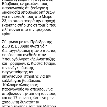
Βάμβακος ενημερώνει τους
παραγωγούς ότι ξεκίνησε η
διαδικασία υποβολής αιτήσεων
για την ένταξή τους στο Μέτρο
23, το οποίο αφορά την παροχή
έκτακτης στήριξης σε τομείς που
πλήττονται από την τρέχουσα
κρίση.
Σύμφωνα με τον Πρόεδρο της
ΔΟΒ κ. Ευθύμιο Φωτεινό η
Διεπαγγελματική ήταν ο πρώτος
φορέας που ανέδειξε στον
Υπουργό Αγροτικής Ανάπτυξης
και Τροφίμων, κ. Κώστα Τσιάρα,
την ανάγκη άμεσης
ενεργοποίησης του
μηχανισμού στήριξης για την
καλλιέργεια βαμβακιού.
“Καλούμε όλους τους
παραγωγούς να σπεύσουν να
υποβάλουν την αίτησή τους έως
και τις 17 Ιουνίου, ώστε να μην
χάσουν τη δυνατότητα
αποζημίωσης μέσω του Μέτρου