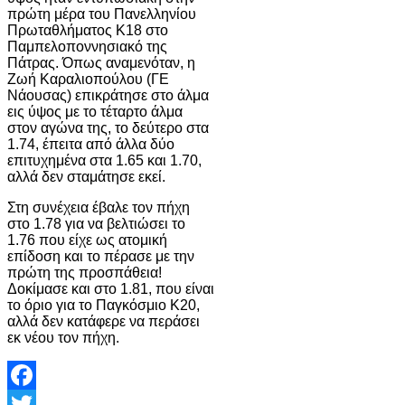
πρώτη μέρα του Πανελληνίου
Πρωταθλήματος Κ18 στο
Παμπελοποννησιακό της
Πάτρας. Όπως αναμενόταν, η
Ζωή Καραλιοπούλου (ΓΕ
Νάουσας) επικράτησε στο άλμα
εις ύψος με το τέταρτο άλμα
στον αγώνα της, το δεύτερο στα
1.74, έπειτα από άλλα δύο
επιτυχημένα στα 1.65 και 1.70,
αλλά δεν σταμάτησε εκεί.
Στη συνέχεια έβαλε τον πήχη
στο 1.78 για να βελτιώσει το
1.76 που είχε ως ατομική
επίδοση και το πέρασε με την
πρώτη της προσπάθεια!
Δοκίμασε και στο 1.81, που είναι
το όριο για το Παγκόσμιο Κ20,
αλλά δεν κατάφερε να περάσει
εκ νέου τον πήχη.
Facebook