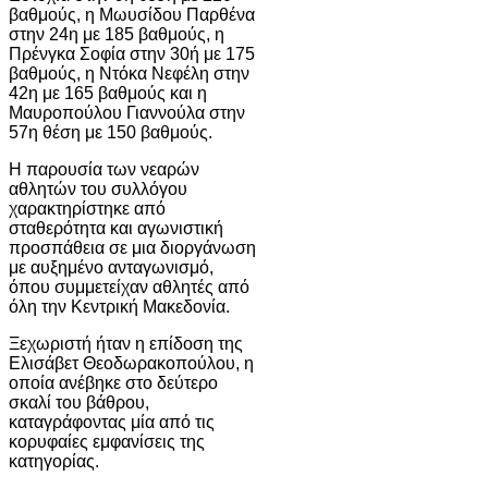
βαθμούς, η Μωυσίδου Παρθένα
στην 24η με 185 βαθμούς, η
Πρένγκα Σοφία στην 30ή με 175
βαθμούς, η Ντόκα Νεφέλη στην
42η με 165 βαθμούς και η
Μαυροπούλου Γιαννούλα στην
57η θέση με 150 βαθμούς.
Η παρουσία των νεαρών
αθλητών του συλλόγου
χαρακτηρίστηκε από
σταθερότητα και αγωνιστική
προσπάθεια σε μια διοργάνωση
με αυξημένο ανταγωνισμό,
όπου συμμετείχαν αθλητές από
όλη την Κεντρική Μακεδονία.
Ξεχωριστή ήταν η επίδοση της
Ελισάβετ Θεοδωρακοπούλου, η
οποία ανέβηκε στο δεύτερο
σκαλί του βάθρου,
καταγράφοντας μία από τις
κορυφαίες εμφανίσεις της
κατηγορίας.