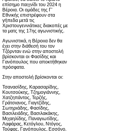
επίσημο παιχνίδι του 2024 η
Βέροια. Οι ομάδες της Γ'
Εθνικής επιστρέφουν στα
γήπεδα μετά τις
Χριστουγεννιάτικες διακοπές με
τα ματς της 17ης αγωνιστικής.
Αγωνιστικά, η Βέροιια δεν θα
έχει στην διάθεσή του τον
Τζόρνταν ενώ στην αποστολή
βρίσκονται οι Φασίδης και
Γανόπουλος που αποκτήθηκαν
πρόσφατα.
Στην αποστολή βρίσκονται οι:
Τσανασίδης, Καρασαρίδης,
Κουτσούκης, Τζημογιάννης,
Χατζηπάντος, Τερζής,
Γράτσιανος, Γιαγτζίδης,
Σωτηριάδης, Φασίδης,
Βασιλειάδης, Βασιλακάκης,
Μιχαηλίδης, Παναγιωτίδης,
Λαφάρας, Κετόγλου, Ντόγος,
Τούφας, Γανόπουλος, Εσσόνο.