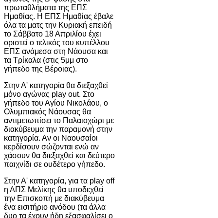
πρωταθλήματα της ΕΠΣ
Ημαθίας. Η ΕΠΣ Ημαθίας έβαλε
όλα τα ματς την Κυριακή επειδή
το Σάββατο 18 Απριλίου έχει
οριστεί ο τελικός του κυπέλλου
ΕΠΣ ανάμεσα στη Νάουσα και
τα Τρίκαλα (στις 5μμ στο
γήπεδο της Βέροιας).
Στην Α' κατηγορία θα διεξαχθεί
μόνο αγώνας play out. Στο
γήπεδο του Αγίου Νικολάου, ο
Ολυμπιακός Νάουσας θα
αντιμετωπίσει το Παλαιοχώρι με
διακύβευμα την παραμονή στην
κατηγορία. Αν οι Ναουσαίοι
κερδίσουν σώζονται ενώ αν
χάσουν θα διεξαχθεί και δεύτερο
παιχνίδι σε ουδέτερο γήπεδο.
Στην Α' κατηγορία, για τα play off
η ΑΠΣ Μελίκης θα υποδεχθεί
την Επισκοπή με διακύβευμα
ένα εισιτήριο ανόδου (τα άλλα
δυο τα έχουν ήδη εξασφαλίσει ο