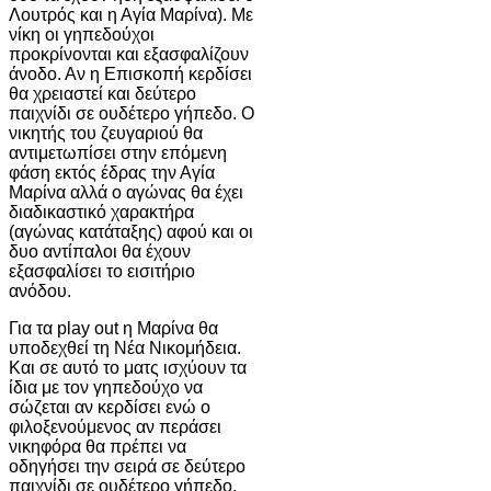
Λουτρός και η Αγία Μαρίνα). Με
νίκη οι γηπεδούχοι
προκρίνονται και εξασφαλίζουν
άνοδο. Αν η Επισκοπή κερδίσει
θα χρειαστεί και δεύτερο
παιχνίδι σε ουδέτερο γήπεδο. Ο
νικητής του ζευγαριού θα
αντιμετωπίσει στην επόμενη
φάση εκτός έδρας την Αγία
Μαρίνα αλλά ο αγώνας θα έχει
διαδικαστικό χαρακτήρα
(αγώνας κατάταξης) αφού και οι
δυο αντίπαλοι θα έχουν
εξασφαλίσει το εισιτήριο
ανόδου.
Για τα play out η Μαρίνα θα
υποδεχθεί τη Νέα Νικομήδεια.
Και σε αυτό το ματς ισχύουν τα
ίδια με τον γηπεδούχο να
σώζεται αν κερδίσει ενώ ο
φιλοξενούμενος αν περάσει
νικηφόρα θα πρέπει να
οδηγήσει την σειρά σε δεύτερο
παιχνίδι σε ουδέτερο γήπεδο.