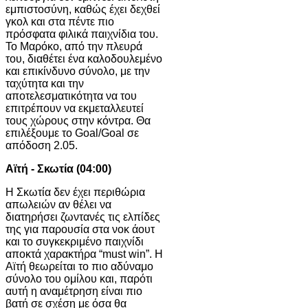
εμπιστοσύνη, καθώς έχει δεχθεί
γκολ και στα πέντε πιο
πρόσφατα φιλικά παιχνίδια του.
Το Μαρόκο, από την πλευρά
του, διαθέτει ένα καλοδουλεμένο
και επικίνδυνο σύνολο, με την
ταχύτητα και την
αποτελεσματικότητα να του
επιτρέπουν να εκμεταλλευτεί
τους χώρους στην κόντρα. Θα
επιλέξουμε το Goal/Goal σε
απόδοση 2.05.
Αϊτή - Σκωτία (04:00)
Η Σκωτία δεν έχει περιθώρια
απωλειών αν θέλει να
διατηρήσει ζωντανές τις ελπίδες
της για παρουσία στα νοκ άουτ
και το συγκεκριμένο παιχνίδι
αποκτά χαρακτήρα “must win”. Η
Αϊτή θεωρείται το πιο αδύναμο
σύνολο του ομίλου και, παρότι
αυτή η αναμέτρηση είναι πιο
βατή σε σχέση με όσα θα