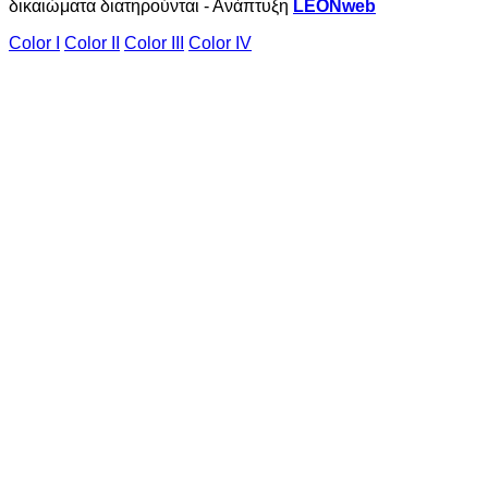
δικαιώματα διατηρούνται - Ανάπτυξη
LEONweb
Color I
Color II
Color III
Color IV