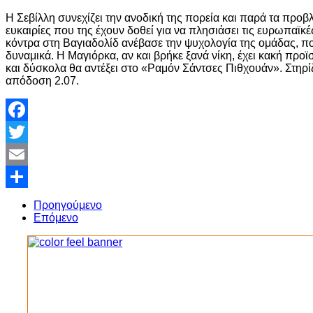
Η Σεβίλλη συνεχίζει την ανοδική της πορεία και παρά τα προβλ
ευκαιρίες που της έχουν δοθεί για να πλησιάσει τις ευρωπαϊκές
κόντρα στη Βαγιαδολίδ ανέβασε την ψυχολογία της ομάδας, που
δυναμικά. Η Μαγιόρκα, αν και βρήκε ξανά νίκη, έχει κακή προϊ
και δύσκολα θα αντέξει στο «Ραμόν Σάντσες Πιθχουάν». Στηρ
απόδοση 2.07.
Facebook
Twitter
Email
Share
Προηγούμενο
Επόμενο