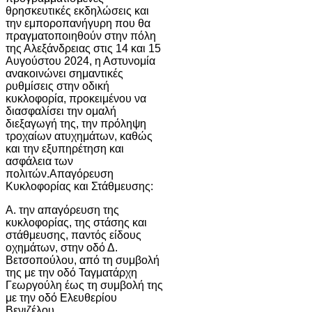
θρησκευτικές εκδηλώσεις και
την εμποροπανήγυρη που θα
πραγματοποιηθούν στην πόλη
της Αλεξάνδρειας στις 14 και 15
Αυγούστου 2024, η Αστυνομία
ανακοινώνει σημαντικές
ρυθμίσεις στην οδική
κυκλοφορία, προκειμένου να
διασφαλίσει την ομαλή
διεξαγωγή της, την πρόληψη
τροχαίων ατυχημάτων, καθώς
και την εξυπηρέτηση και
ασφάλεια των
πολιτών.Απαγόρευση
Κυκλοφορίας και Στάθμευσης:
Α. την απαγόρευση της
κυκλοφορίας, της στάσης και
στάθμευσης, παντός είδους
οχημάτων, στην οδό Δ.
Βετσοπούλου, από τη συμβολή
της με την οδό Ταγματάρχη
Γεωργούλη έως τη συμβολή της
με την οδό Ελευθερίου
Βενιζέλου,