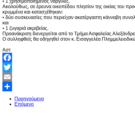
• 1 χρησιμοποιημένος ναργιλές.
Ακολούθως, σε έρευνα οικοπέδου πλησίον της οικίας του π
κρυμμένα και κατασχέθηκαν:
• δύο συσκευασίες που περιείχαν ακατέργαστη κάνναβη συνο
και
• 1 ζυγαριά ακριβείας.
Προανάκριση διενεργείται από το Τμήμα Ασφαλείας Αλεξάνδρε
Ο συλληφθείς θα οδηγηθεί στον κ. Εισαγγελέα Πλημμελειοδικ
Αστ
Facebook
Twitter
Email
Share
Προηγούμενο
Επόμενο