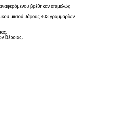
ροαναφερόμενου βρέθηκαν επιμελώς
λικού μικτού βάρους 403 γραμμαρίων
ιας.
ών Βέροιας.