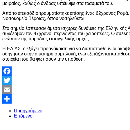
μοιραίος, καθώς ο άνδρας υπέκυψε στα τραύματά του.
Από το επεισόδιο τραυματίστηκε επίσης ένας 62χρονος Ρομά,
Νοσοκομείο Βέροιας, όπου νοσηλεύεται.
Στο σημείο έσπευσαν άμεσα ισχυρές δυνάμεις της Ελληνικής Α
συνέλαβαν τον 47χρονο, περνώντας του χειροπέδες. Ο συλληφ
ενώπιον της αρμόδιας εισαγγελικής αρχής.
Η ΕΛ.ΑΣ. διεξάγει προανάκριση για να διαπιστωθούν οι ακριβε
οδήγησαν στην αιματηρή συμπλοκή, ενώ εξετάζονται καταθέσε
στοιχεία που θα φωτίσουν την υπόθεση.
Facebook
Twitter
Email
Share
Προηγούμενο
Επόμενο