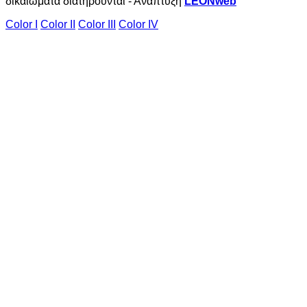
δικαιώματα διατηρούνται - Ανάπτυξη
LEONweb
Color I
Color II
Color III
Color IV