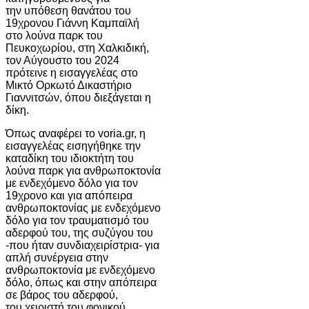
την υπόθεση θανάτου του
19χρονου Γιάννη Καμπαϊλή
στο λούνα παρκ του
Πευκοχωρίου, στη Χαλκιδική,
τον Αύγουστο του 2024
πρότεινε η εισαγγελέας στο
Μικτό Ορκωτό Δικαστήριο
Γιαννιτσών, όπου διεξάγεται η
δίκη.
Όπως αναφέρει το voria.gr, η
εισαγγελέας εισηγήθηκε την
καταδίκη του ιδιοκτήτη του
λούνα παρκ για ανθρωποκτονία
με ενδεχόμενο δόλο για τον
19χρονο και για απόπειρα
ανθρωποκτονίας με ενδεχόμενο
δόλο για τον τραυματισμό του
αδερφού του, της συζύγου του
-που ήταν συνδιαχειρίστρια- για
απλή συνέργεια στην
ανθρωποκτονία με ενδεχόμενο
δόλο, όπως και στην απόπειρα
σε βάρος του αδερφού,
του χειριστή του φονικού