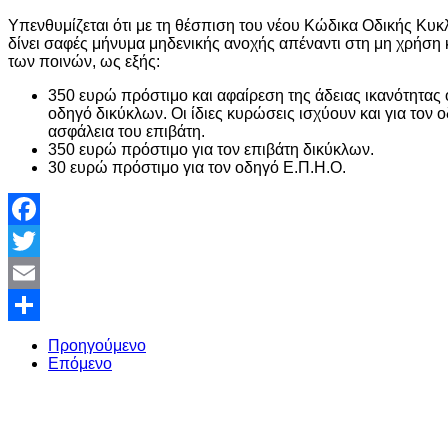
Υπενθυμίζεται ότι με τη θέσπιση του νέου Κώδικα Οδικής Κυκλ
δίνει σαφές μήνυμα μηδενικής ανοχής απέναντι στη μη χρήσ
των ποινών, ως εξής:
350 ευρώ πρόστιμο και αφαίρεση της άδειας ικανότητας 
οδηγό δικύκλων. Οι ίδιες κυρώσεις ισχύουν και για τον 
ασφάλεια του επιβάτη.
350 ευρώ πρόστιμο για τον επιβάτη δικύκλων.
30 ευρώ πρόστιμο για τον οδηγό Ε.Π.Η.Ο.
Facebook
Twitter
Email
Share
Προηγούμενο
Επόμενο