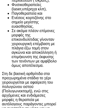
περιδέσεων ( σκράτς),
Φυσικοθεραπείες
(laser,υπέρηχα κλπ),
Παγοθεραπεία και
Ενέσεις κορτιζόνης στο
σημείο μεγίστης
ευαισθησίας.
Σε ακόμα πλέον επίμονες
μορφές της
επικονδυλίτιδας γίνονταν
χειρουργική επέμβαση με
πλάγια έξω τομή στον
αγκώνα και αποκόλληση ή
επιμήκυνση της έκφυσης
των τενόντων με αμφίβολο
όμως αποτέλεσμα.
Στη δε βασική αρθρίτιδα στα
προχωρημένα στάδια το χέρι
χειρουργείται με αφαίρεση του
πολυγώνου οστού
(Πολυγωνεκτομή), ενώ στις
αρχόμενες και ενδιάμεσες
μορφές η θεραπεία με
αυτόλογους παράγοντες μπορεί