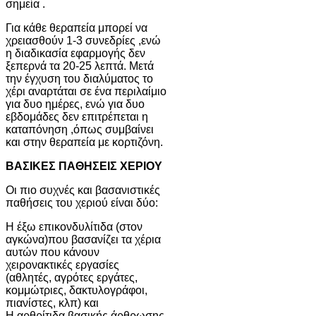
σημεία .
Για κάθε θεραπεία μπορεί να
χρειασθούν 1-3 συνεδρίες ,ενώ
η διαδικασία εφαρμογής δεν
ξεπερνά τα 20-25 λεπτά. Μετά
την έγχυση του διαλύματος το
χέρι αναρτάται σε ένα περιλαίμιο
για δυο ημέρες, ενώ για δυο
εβδομάδες δεν επιτρέπεται η
καταπόνηση ,όπως συμβαίνει
και στην θεραπεία με κορτιζόνη.
ΒΑΣΙΚΕΣ ΠΑΘΗΣΕΙΣ ΧΕΡΙΟΥ
Οι πιο συχνές και βασανιστικές
παθήσεις του χεριού είναι δύο:
Η έξω επικονδυλίτιδα (στον
αγκώνα)που βασανίζει τα χέρια
αυτών που κάνουν
χειρονακτικές εργασίες
(αθλητές, αγρότες εργάτες,
κομμώτριες, δακτυλογράφοι,
πιανίστες, κλπ) και
Η αρθρίτιδα βασικής άρθρωσης