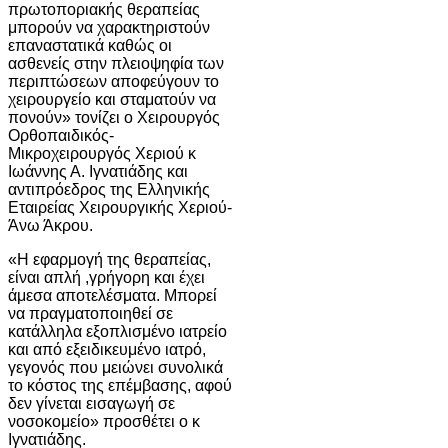
πρωτοποριακής θεραπείας
μπορούν να χαρακτηριστούν
επαναστατικά καθώς οι
ασθενείς στην πλειοψηφία των
περιπτώσεων αποφεύγουν το
χειρουργείο και σταματούν να
πονούν» τονίζει ο Χειρουργός
Ορθοπαιδικός-
Μικροχειρουργός Χεριού κ
Ιωάννης Α. Ιγνατιάδης και
αντιπρόεδρος της Ελληνικής
Εταιρείας Χειρουργικής Χεριού-
Άνω Άκρου.
«Η εφαρμογή της θεραπείας,
είναι απλή ,γρήγορη και έχει
άμεσα αποτελέσματα. Μπορεί
να πραγματοποιηθεί σε
κατάλληλα εξοπλισμένο ιατρείο
και από εξειδικευμένο ιατρό,
γεγονός που μειώνει συνολικά
το κόστος της επέμβασης, αφού
δεν γίνεται εισαγωγή σε
νοσοκομείο» προσθέτει ο κ
Ιγνατιάδης.