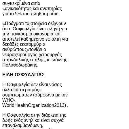
συγκεκριμένα αιτία
«ανικανότητας και αναπηρίας
για το 5% του πληθυσμού»!
«Πράγματι τα στοιχεία δείχνουν
ότι η Οσφυαλγία είναι πληγή για
την παγκόσμια οικονομία και
αποτελεί καθημερινό εφιάλτη για
δεκάδες εκατομμύρια
ανθρώπους»τονίζει ο
νευροχειρουργός-χειρουργός
σπονδυλικής στήλης, κ Ιωάννης
Πολυθοδωράκης.
ΕΙΔΗ ΟΣΦΥΑΛΓΙΑΣ
Η Οσφυαλγία δεν είναι νόσος
αλλά «αστερισμός»
συμπτωμάτων (σύμφωνα με την
WHO-
WorldHealthOrganization2013) .
Η Οσφυαλγία στην διάρκεια της
ζωής ενός ενήλικα είναι συχνά
επαναλαμβανόμενη,