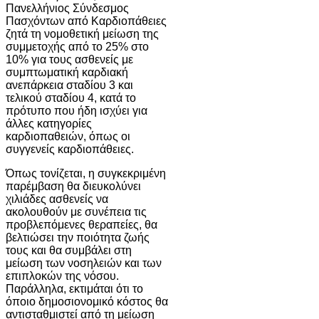
Πανελλήνιος Σύνδεσμος
Πασχόντων από Καρδιοπάθειες
ζητά τη νομοθετική μείωση της
συμμετοχής από το 25% στο
10% για τους ασθενείς με
συμπτωματική καρδιακή
ανεπάρκεια σταδίου 3 και
τελικού σταδίου 4, κατά το
πρότυπο που ήδη ισχύει για
άλλες κατηγορίες
καρδιοπαθειών, όπως οι
συγγενείς καρδιοπάθειες.
Όπως τονίζεται, η συγκεκριμένη
παρέμβαση θα διευκολύνει
χιλιάδες ασθενείς να
ακολουθούν με συνέπεια τις
προβλεπόμενες θεραπείες, θα
βελτιώσει την ποιότητα ζωής
τους και θα συμβάλει στη
μείωση των νοσηλειών και των
επιπλοκών της νόσου.
Παράλληλα, εκτιμάται ότι το
όποιο δημοσιονομικό κόστος θα
αντισταθμιστεί από τη μείωση