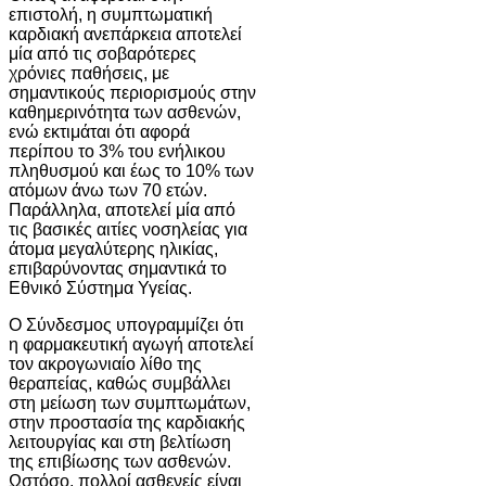
επιστολή, η συμπτωματική
καρδιακή ανεπάρκεια αποτελεί
μία από τις σοβαρότερες
χρόνιες παθήσεις, με
σημαντικούς περιορισμούς στην
καθημερινότητα των ασθενών,
ενώ εκτιμάται ότι αφορά
περίπου το 3% του ενήλικου
πληθυσμού και έως το 10% των
ατόμων άνω των 70 ετών.
Παράλληλα, αποτελεί μία από
τις βασικές αιτίες νοσηλείας για
άτομα μεγαλύτερης ηλικίας,
επιβαρύνοντας σημαντικά το
Εθνικό Σύστημα Υγείας.
Ο Σύνδεσμος υπογραμμίζει ότι
η φαρμακευτική αγωγή αποτελεί
τον ακρογωνιαίο λίθο της
θεραπείας, καθώς συμβάλλει
στη μείωση των συμπτωμάτων,
στην προστασία της καρδιακής
λειτουργίας και στη βελτίωση
της επιβίωσης των ασθενών.
Ωστόσο, πολλοί ασθενείς είναι