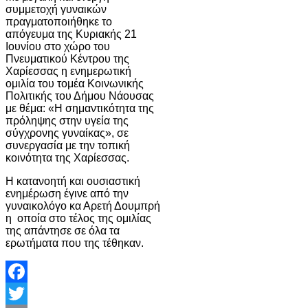
συμμετοχή γυναικών
πραγματοποιήθηκε το
απόγευμα της Κυριακής 21
Ιουνίου στο χώρο του
Πνευματικού Κέντρου της
Χαρίεσσας η ενημερωτική
ομιλία του τομέα Κοινωνικής
Πολιτικής του Δήμου Νάουσας
με θέμα: «Η σημαντικότητα της
πρόληψης στην υγεία της
σύγχρονης γυναίκας», σε
συνεργασία με την τοπική
κοινότητα της Χαρίεσσας.
Η κατανοητή και ουσιαστική
ενημέρωση έγινε από την
γυναικολόγο κα Αρετή Δουμπρή
η οποία στο τέλος της ομιλίας
της απάντησε σε όλα τα
ερωτήματα που της τέθηκαν.
Facebook