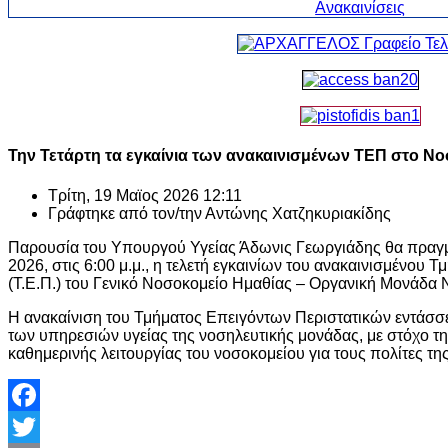
Την Τετάρτη τα εγκαίνια των ανακαινισμένων ΤΕΠ στο Ν
Τρίτη, 19 Μαϊος 2026 12:11
Γράφτηκε από τον/την
Αντώνης Χατζηκυριακίδης
Παρουσία του Υπουργού Υγείας
Άδωνις Γεωργιάδης
θα πραγμ
2026, στις 6:00 μ.μ., η τελετή εγκαινίων του ανακαινισμένου
(Τ.Ε.Π.) του
Γενικό Νοσοκομείο Ημαθίας – Οργανική Μονάδα
Η ανακαίνιση του Τμήματος Επειγόντων Περιστατικών εντάσσ
των υπηρεσιών υγείας της νοσηλευτικής μονάδας, με στόχο τη
καθημερινής λειτουργίας του νοσοκομείου για τους πολίτες τη
Facebook