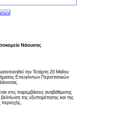
οσοκομείο Νάουσας
ατοποιηθεί την Τετάρτη 20 Μαΐου
 Τμήματος Επειγόντων Περιστατικών
 Νάουσας
.
εται στις παρεμβάσεις αναβάθμισης
 βελτίωση της εξυπηρέτησης και της
ς περιοχής.