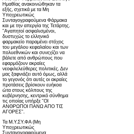
Ημαθίας ανακοινώθηκαν τα
εξής, σχετικά με τα Μη
Υποχρεωτικώς
Συνταγογραφούμενα Φάρμακα
και με την απεργία της Τετάρτης.
"Αγαπητοί ασφαλισμένοι,
δυστυχώς το ελληνικό
φαρμακείο παραμένει στόχος
του μεγάλου κεφαλαίου και των
πολυεθνικών και συνεχίζει να
βάλετε από ανθρώπους που
εφαρμόζουν ακραίες
νεοφιλελεύθερες πολιτικές. Δεν
μας ξαφνιάζει αυτό όμως, αλλά
το γεγονός ότι αυτές οι ακραίες
προτάσεις βρίσκουν ευήκοα
ώτα στους κόλπους της
κυβέρνησης, κεντρικό σύνθημα
τις οποίας υπήρξε "ΟΙ
ΑΝΘΡΩΠΟΙ ΠΑΝΩ ΑΠΟ ΤΙΣ
ΑΓΟΡΕΣ".
Τα Μ.Υ.ΣΥ.ΦΑ (Μη
Υποχρεωτικώς
Συνταγογραφούμενα