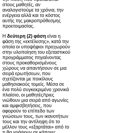
στους μαθητές, αν
αναλογιστούμε τα χρόνια, την
ενέργεια αλλά και το κόστος
αυτής της μακροπρόθεσμης
προετοιμασίας.
Η
δεύτερη (2) φάση
είναι η
φάση της «εκτέλεσης», κατά την
οποία οι υποψήφιοι προχωρούν
στην υλοποίηση του εξεταστικού
προγράμματος πηγαίνοντας
στους προκαθορισμένους
χώρους να απαντήσουν σε μια
σειρά ερωτήσεων, που
σχετίζονται με ποικίλους
μαθησιακούς τομείς. Μέσα σε
ένα πολύ συγκεκριμένο χρονικά
πλαίσιο, οι μαθητές/τριες
νιώθουν μια σειρά από αγωνίες
και αμφισβητήσεις, που
αφορούν το επίπεδο των
γνώσεων τους, των ικανοτήτων
τους και την αντίληψη ότι το
μέλλον τους «εξαρτάται» από το
τι θα γράψουν σε κάποιες