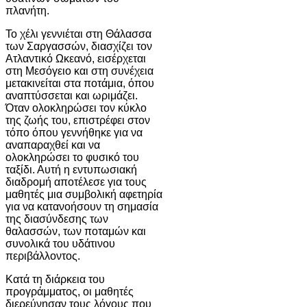
πλανήτη.
Το χέλι γεννιέται στη Θάλασσα
των Σαργασσών, διασχίζει τον
Ατλαντικό Ωκεανό, εισέρχεται
στη Μεσόγειο και στη συνέχεια
μετακινείται στα ποτάμια, όπου
αναπτύσσεται και ωριμάζει.
Όταν ολοκληρώσει τον κύκλο
της ζωής του, επιστρέφει στον
τόπο όπου γεννήθηκε για να
αναπαραχθεί και να
ολοκληρώσει το φυσικό του
ταξίδι. Αυτή η εντυπωσιακή
διαδρομή αποτέλεσε για τους
μαθητές μια συμβολική αφετηρία
για να κατανοήσουν τη σημασία
της διασύνδεσης των
θαλασσών, των ποταμών και
συνολικά του υδάτινου
περιβάλλοντος.
Κατά τη διάρκεια του
προγράμματος, οι μαθητές
διερεύνησαν τους λόγους που