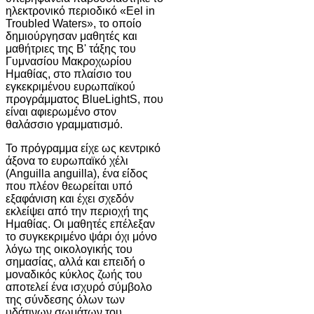
ηλεκτρονικό περιοδικό «Eel in
Troubled Waters», το οποίο
δημιούργησαν μαθητές και
μαθήτριες της Β' τάξης του
Γυμνασίου Μακροχωρίου
Ημαθίας, στο πλαίσιο του
εγκεκριμένου ευρωπαϊκού
προγράμματος BlueLightS, που
είναι αφιερωμένο στον
θαλάσσιο γραμματισμό.
Το πρόγραμμα είχε ως κεντρικό
άξονα το ευρωπαϊκό χέλι
(Anguilla anguilla), ένα είδος
που πλέον θεωρείται υπό
εξαφάνιση και έχει σχεδόν
εκλείψει από την περιοχή της
Ημαθίας. Οι μαθητές επέλεξαν
το συγκεκριμένο ψάρι όχι μόνο
λόγω της οικολογικής του
σημασίας, αλλά και επειδή ο
μοναδικός κύκλος ζωής του
αποτελεί ένα ισχυρό σύμβολο
της σύνδεσης όλων των
υδάτινων σωμάτων του