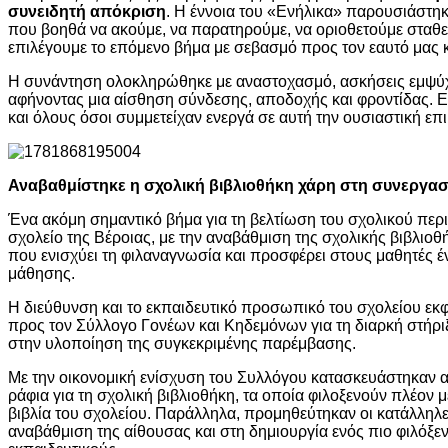
συνειδητή απόκριση
. Η έννοια του «Ενήλικα» παρουσιάστηκ
που βοηθά να ακούμε, να παρατηρούμε, να οριοθετούμε σταθερ
επιλέγουμε το επόμενο βήμα με σεβασμό προς τον εαυτό μας κ
Η συνάντηση ολοκληρώθηκε με αναστοχασμό, ασκήσεις εμψύχω
αφήνοντας μια αίσθηση σύνδεσης, αποδοχής και φροντίδας. Ε
και όλους όσοι συμμετείχαν ενεργά σε αυτή την ουσιαστική επ
Αναβαθμίστηκε η σχολική βιβλιοθήκη χάρη στη συνεργασ
Ένα ακόμη σημαντικό βήμα για τη βελτίωση του σχολικού πε
σχολείο της Βέροιας, με την αναβάθμιση της σχολικής βιβλιοθ
που ενισχύει τη φιλαναγνωσία και προσφέρει στους μαθητές έ
μάθησης.
Η διεύθυνση και το εκπαιδευτικό προσωπικό του σχολείου εκφ
προς τον Σύλλογο Γονέων και Κηδεμόνων για τη διαρκή στήρι
στην υλοποίηση της συγκεκριμένης παρέμβασης.
Με την οικονομική ενίσχυση του Συλλόγου κατασκευάστηκαν απ
ράφια για τη σχολική βιβλιοθήκη, τα οποία φιλοξενούν πλέον με
βιβλία του σχολείου. Παράλληλα, προμηθεύτηκαν οι κατάλληλ
αναβάθμιση της αίθουσας και στη δημιουργία ενός πιο φιλόξε