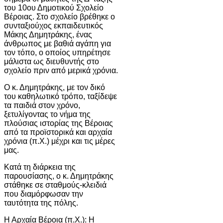
του 10ου Δημοτικού Σχολείο
Βέροιας. Στο σχολείο βρέθηκε ο
συνταξιούχος εκπαιδευτικός
Μάκης Δημητράκης, ένας
άνθρωπος με βαθιά αγάπη για
τον τόπο, ο οποίος υπηρέτησε
μάλιστα ως διευθυντής στο
σχολείο πριν από μερικά χρόνια.
Ο κ. Δημητράκης, με τον δικό
του καθηλωτικό τρόπο, ταξίδεψε
τα παιδιά στον χρόνο,
ξετυλίγοντας το νήμα της
πλούσιας ιστορίας της Βέροιας
από τα προϊστορικά και αρχαία
χρόνια (π.Χ.) μέχρι και τις μέρες
μας.
Κατά τη διάρκεια της
παρουσίασης, ο κ. Δημητράκης
στάθηκε σε σταθμούς-κλειδιά
που διαμόρφωσαν την
ταυτότητα της πόλης.
Η Αρχαία Βέροια (π.Χ.): Η