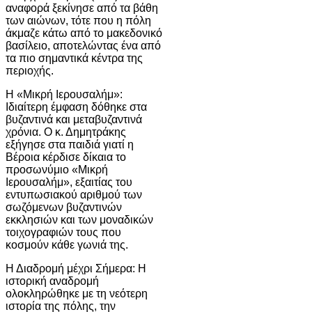
αναφορά ξεκίνησε από τα βάθη
των αιώνων, τότε που η πόλη
άκμαζε κάτω από το μακεδονικό
βασίλειο, αποτελώντας ένα από
τα πιο σημαντικά κέντρα της
περιοχής.
Η «Μικρή Ιερουσαλήμ»:
Ιδιαίτερη έμφαση δόθηκε στα
βυζαντινά και μεταβυζαντινά
χρόνια. Ο κ. Δημητράκης
εξήγησε στα παιδιά γιατί η
Βέροια κέρδισε δίκαια το
προσωνύμιο «Μικρή
Ιερουσαλήμ», εξαιτίας του
εντυπωσιακού αριθμού των
σωζόμενων βυζαντινών
εκκλησιών και των μοναδικών
τοιχογραφιών τους που
κοσμούν κάθε γωνιά της.
Η Διαδρομή μέχρι Σήμερα: Η
ιστορική αναδρομή
ολοκληρώθηκε με τη νεότερη
ιστορία της πόλης, την