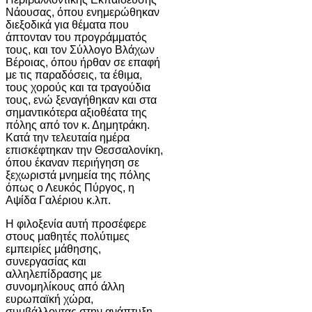
Νάουσας, όπου ενημερώθηκαν
διεξοδικά για θέματα που
άπτονταν του προγράμματός
τους, και τον Σύλλογο Βλάχων
Βέροιας, όπου ήρθαν σε επαφή
με τις παραδόσεις, τα έθιμα,
τους χορούς και τα τραγούδια
τους, ενώ ξεναγήθηκαν και στα
σημαντικότερα αξιοθέατα της
πόλης από τον κ. Δημητράκη.
Κατά την τελευταία ημέρα
επισκέφτηκαν την Θεσσαλονίκη,
όπου έκαναν περιήγηση σε
ξεχωριστά μνημεία της πόλης
όπως ο Λευκός Πύργος, η
Αψίδα Γαλέριου κ.λπ.
Η φιλοξενία αυτή προσέφερε
στους μαθητές πολύτιμες
εμπειρίες μάθησης,
συνεργασίας και
αλληλεπίδρασης με
συνομηλίκους από άλλη
ευρωπαϊκή χώρα,
συμβάλλοντας στην ανάπτυξη