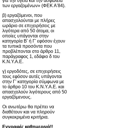
για την υγεία και την ασφάλεια
των εργαζομένων» (ΦΕΚ Α'84).
β) εργαζόμενοι, που
απασχολούνται με πλήρες
ωράριο σε επιχειρήσεις με
λιγότερα από 50 άτομα, οι
οποίες υπάγονται στην
κατηγορία Β' ή Γ' εφόσον έχουν
τα τυπικά προσόντα που
προβλέπονται στο άρθρο 11,
παράγραφος 1, εδάφιο δ του
Κ.Ν.Υ.Α.Ε.
γ) εργοδότες, σε επιχειρήσεις
τους εφόσον αυτές υπάγονται
στην Γ' κατηγορία σύμφωνα με
το άρθρο 10 του Κ.Ν.Υ.Α.Ε. και
απασχολούν λιγότερους από 50
εργαζόμενους.
Οι ανωτέρω θα πρέπει να
διαθέτουν και να πληρούν
συγκεκριμένα κριτήρια.
Εγγραφές καθημερινά!!