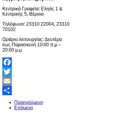
Κεντρικά Γραφεία: Εληάς 1 &
Κεντρικής 5, Βέροια
Τηλέφωνο: 23310 22004, 23310
70102
Ωράριο λειτουργίας: Δευτέρα
έως Παρασκευή 10:00 π.μ –
20:00 μ.μ
Facebook
Twitter
Email
Share
Προηγούμενο
Επόμενο