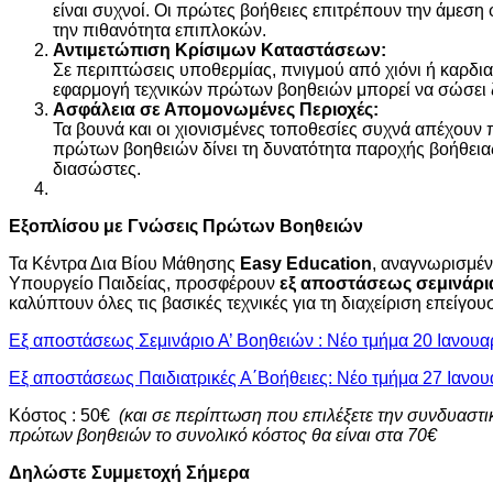
είναι συχνοί. Οι πρώτες βοήθειες επιτρέπουν την άμεση 
την πιθανότητα επιπλοκών.
Αντιμετώπιση Κρίσιμων Καταστάσεων:
Σε περιπτώσεις υποθερμίας, πνιγμού από χιόνι ή καρδι
εφαρμογή τεχνικών πρώτων βοηθειών μπορεί να σώσει 
Ασφάλεια σε Απομονωμένες Περιοχές:
Τα βουνά και οι χιονισμένες τοποθεσίες συχνά απέχουν 
πρώτων βοηθειών δίνει τη δυνατότητα παροχής βοήθειας
διασώστες.
Εξοπλίσου με Γνώσεις Πρώτων Βοηθειών
Τα Κέντρα Δια Βίου Μάθησης
Easy Education
, αναγνωρισμέν
Υπουργείο Παιδείας, προσφέρουν
εξ αποστάσεως σεμινάρ
καλύπτουν όλες τις βασικές τεχνικές για τη διαχείριση επείγου
Εξ αποστάσεως Σεμινάριο Α’ Βοηθειών : Νέο τμήμα 20 Ιανουα
Εξ αποστάσεως Παιδιατρικές Α΄Βοήθειες: Νέο τμήμα 27 Ιανου
Κόστος : 50€
(και σε περίπτωση που επιλέξετε την συνδυαστι
πρώτων βοηθειών το συνολικό κόστος θα είναι στα 70€
Δηλώστε Συμμετοχή Σήμερα