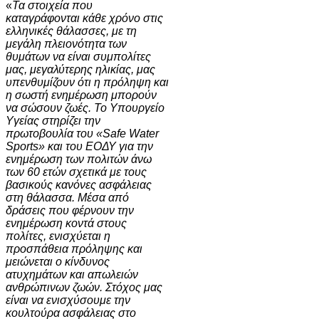
«
Τα στοιχεία που
καταγράφονται κάθε χρόνο στις
ελληνικές θάλασσες, με τη
μεγάλη πλειονότητα των
θυμάτων να είναι συμπολίτες
μας, μεγαλύτερης ηλικίας, μας
υπενθυμίζουν ότι η πρόληψη και
η σωστή ενημέρωση μπορούν
να σώσουν ζωές. Το Υπουργείο
Υγείας στηρίζει την
πρωτοβουλία του «Safe Water
Sports» και του ΕΟΔΥ για την
ενημέρωση των πολιτών άνω
των 60 ετών σχετικά με τους
βασικούς κανόνες ασφάλειας
στη θάλασσα. Μέσα από
δράσεις που φέρνουν την
ενημέρωση κοντά στους
πολίτες, ενισχύεται η
προσπάθεια πρόληψης και
μειώνεται ο κίνδυνος
ατυχημάτων και απωλειών
ανθρώπινων ζωών. Στόχος μας
είναι να ενισχύσουμε την
κουλτούρα ασφάλειας στο