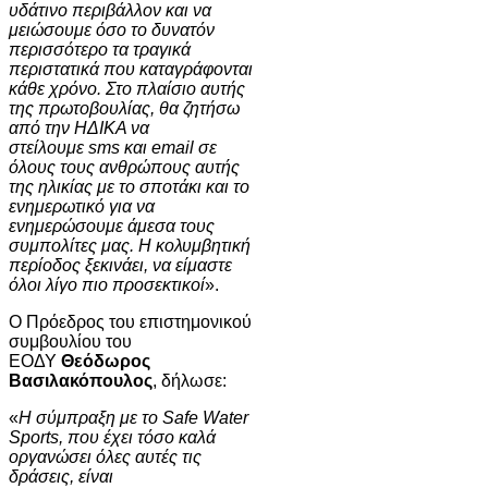
υδάτινο περιβάλλον και να
μειώσουμε όσο το δυνατόν
περισσότερο τα τραγικά
περιστατικά που καταγράφονται
κάθε χρόνο. Στο πλαίσιο αυτής
της πρωτοβουλίας, θα ζητήσω
από την ΗΔΙΚΑ να
στείλουμε
sms
και
email
σε
όλους τους ανθρώπους αυτής
της ηλικίας με το σποτάκι και το
ενημερωτικό
για να
ενημερώσουμε άμεσα τους
συμπολίτες μας.
H
κολυμβητική
περίοδος ξεκινάει, να είμαστε
όλοι λίγο πιο προσεκτικοί
».
Ο Πρόεδρος του επιστημονικού
συμβουλίου του
ΕΟΔΥ
Θεόδωρος
Βασιλακόπουλος
, δήλωσε:
«
Η σύμπραξη με το Sa
f
e Water
Sports, που έχει τόσο καλά
οργανώσει όλες αυτές τις
δράσεις, είναι