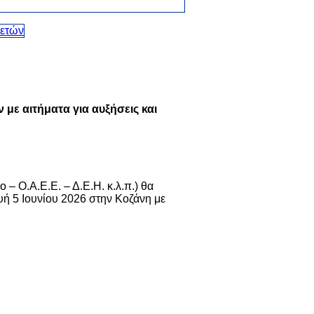
ε αιτήματα για αυξήσεις και
 – Ο.Α.Ε.Ε. – Δ.Ε.Η. κ.λ.π.) θα
ή 5 Ιουνίου 2026 στην Κοζάνη με