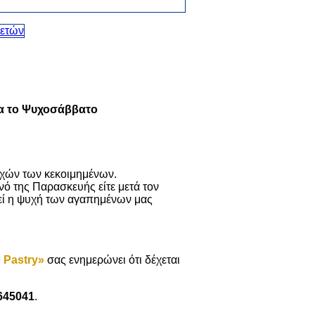
ια το Ψυχοσάββατο
υχών των κεκοιμημένων.
ό της Παρασκευής είτε μετά τον
θεί η ψυχή των αγαπημένων μας
 Pastry»
σας ενημερώνει ότι δέχεται
645041
.