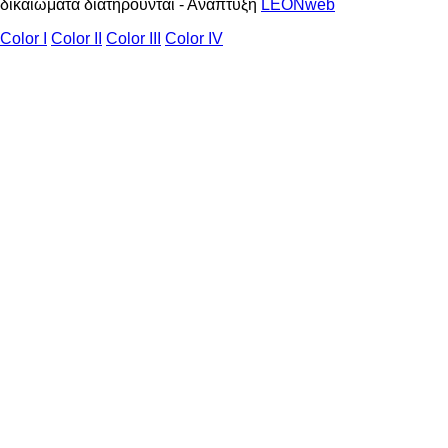
δικαιώματα διατηρούνται - Ανάπτυξη
LEONweb
Color I
Color II
Color III
Color IV