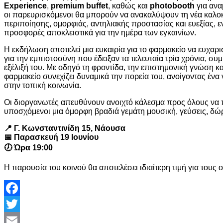
Experience
,
premium buffet
, καθώς και
photobooth
για ανα
οι παρευρισκόμενοι θα μπορούν να ανακαλύψουν τη νέα καλο
περιποίησης, ομορφιάς, αντηλιακής προστασίας και ευεξίας, ε
προσφορές αποκλειστικά για την ημέρα των εγκαινίων.
Η εκδήλωση αποτελεί μια ευκαιρία για το φαρμακείο να ευχαρι
για την εμπιστοσύνη που έδειξαν τα τελευταία τρία χρόνια, συ
εξέλιξή του. Με οδηγό τη φροντίδα, την επιστημονική γνώση 
φαρμακείο συνεχίζει δυναμικά την πορεία του, ανοίγοντας ένα
στην τοπική κοινωνία.
Οι διοργανωτές απευθύνουν ανοιχτό κάλεσμα προς όλους να 
υποσχόμενοι μια όμορφη βραδιά γεμάτη μουσική, γεύσεις, δώρ
📍 Γ. Κωνσταντινίδη 15, Νάουσα
📅 Παρασκευή 19 Ιουνίου
🕖 Ώρα 19:00
Η παρουσία του κοινού θα αποτελέσει ιδιαίτερη τιμή για τους
Facebook
Twitter