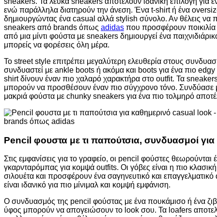
sneakers. Τα λευκά sneakers αποτελούν ιδανική επιλογή για έ
ενώ παράλληλα διατηρούν την άνεση. Ένα t-shirt ή ένα oversize
δημιουργώντας ένα casual αλλά stylish σύνολο. Αν θέλεις να π
sneakers από brands όπως
adidas
που προσφέρουν ποικιλία 
από μια μίντι φούστα με sneakers δημιουργεί ένα παιχνιδιάρ
μπορείς να φορέσεις όλη μέρα.
Το street style επιτρέπει μεγαλύτερη ελευθερία στους συνδυασμ
συνδυαστεί με ankle boots ή ακόμα και boots για ένα πιο edgy l
shirt δίνουν έναν πιο χαλαρό χαρακτήρα στο outfit. Τα sneake
μπορούν να προσθέσουν έναν πιο σύγχρονο τόνο. Συνδύασε μι
μακριά φούστα με chunky sneakers για ένα πιο τολμηρό αποτ
Pencil φουστα με τι παπούτσια, συνδυασμοί για 
Στις εμφανίσεις για το γραφείο, οι pencil φούστες θεωρούνται 
γκαρνταρόμπας για κομψά outfits. Οι γόβες είναι η πιο κλασι
σιλουέτα και προσφέρουν ένα σαγηνευτικό και επαγγελματικ
είναι ιδανικό για πιο μίνιμαλ και κομψή εμφάνιση.
Ο συνδυασμός της pencil φούστας με ένα πουκάμισο ή ένα ζιβά
ύφος μπορούν να απογειώσουν το look σου. Τα loafers αποτελ