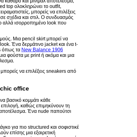
να καθαρό και μίνιμαλ αποτέλεσμα,
d top ολοκληρώνει το outfit,
ειραματιστείς, μπορείς να επιλέξεις
σε σχέδια και στιλ. Ο συνδυασμός
ικο αλλά ισορροπημένο look που
ούς. Μια pencil skirt μπορεί να
ook. Ένα δερμάτινο jacket και ένα t-
rs όπως τα
New Balance 1906
α φούστα με print ή ακόμα και μια
έλεσμα.
chic office
ένα βασικό κομμάτι κάθε
κή επιλογή, καθώς επιμηκύνουν τη
ό αποτέλεσμα. Ένα nude παπούτσι
γκο για πιο structured και σοφιστικέ
ούν επίσης μια εξαιρετική