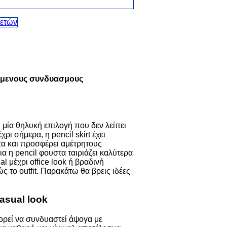
πημενους συνδυασμους
 μία θηλυκή επιλογή που δεν λείπει
ι σήμερα, η pencil skirt έχει
τα και προσφέρει αμέτρητους
 η pencil φουστα ταιριάζει καλύτερα
l μέχρι office look ή βραδινή
 το outfit. Παρακάτω θα βρεις ιδέες
asual look
μπορεί να συνδυαστεί άψογα με