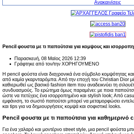
Pencil φουστα με τι παπούτσια για κομψους και ισορρο
Παρασκευή, 08 Μαϊος 2026 12:39
Γράφτηκε από τον/την
ΧΟΡΗΓΟΥΜΕΝΟ
Η pencil φούστα είναι διαχρονικά ένα σύμβολο κομψότητας και
από καμία γκαρνταρόμπα. Από την εποχή του Christian Dior μέχρ
καθιερωθεί ως βασικό fashion item που αναδεικνύει τη σιλουέ
συνδυασμούς. Το ερώτημα όμως παραμένει: με ποια παπούτσια
ώστε να πετύχεις ένα ισορροπημένο και stylish look; Από casua
εμφάνιση, το σωστό παπούτσι μπορεί να μεταμορφώσει εντελώς
και tips για να δημιουργήσεις κομψά και σοφιστικέ looks.
Pencil φουστα με τι παπούτσια για καθημερινό c
Για ένα χαλαρό και μοντέρνο street style, μια pencil φούστα 