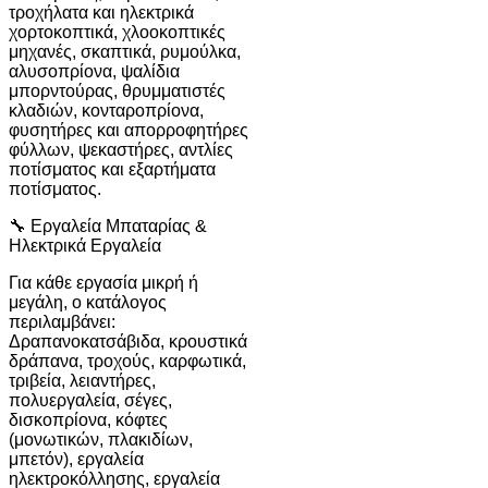
τροχήλατα και ηλεκτρικά
χορτοκοπτικά, χλοοκοπτικές
μηχανές, σκαπτικά, ρυμούλκα,
αλυσοπρίονα, ψαλίδια
μπορντούρας, θρυμματιστές
κλαδιών, κονταροπρίονα,
φυσητήρες και απορροφητήρες
φύλλων, ψεκαστήρες, αντλίες
ποτίσματος και εξαρτήματα
ποτίσματος.
🔧 Εργαλεία Μπαταρίας &
Ηλεκτρικά Εργαλεία
Για κάθε εργασία μικρή ή
μεγάλη, ο κατάλογος
περιλαμβάνει:
Δραπανοκατσάβιδα, κρουστικά
δράπανα, τροχούς, καρφωτικά,
τριβεία, λειαντήρες,
πολυεργαλεία, σέγες,
δισκοπρίονα, κόφτες
(μονωτικών, πλακιδίων,
μπετόν), εργαλεία
ηλεκτροκόλλησης, εργαλεία