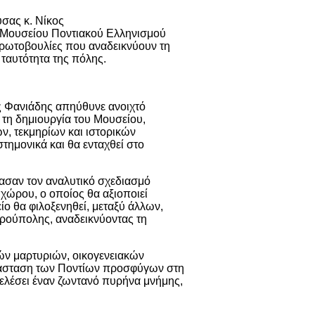
σας κ. Νίκος
υ Μουσείου Ποντιακού Ελληνισμού
πρωτοβουλίες που αναδεικνύουν τη
 ταυτότητα της πόλης.
 Φανιάδης απηύθυνε ανοιχτό
 τη δημιουργία του Μουσείου,
ν, τεκμηρίων και ιστορικών
τημονικά και θα ενταχθεί στο
ασαν τον αναλυτικό σχεδιασμό
χώρου, ο οποίος θα αξιοποιεί
ίο θα φιλοξενηθεί, μεταξύ άλλων,
υρούπολης, αναδεικνύοντας τη
ών μαρτυριών, οικογενειακών
ατάσταση των Ποντίων προσφύγων στη
ελέσει έναν ζωντανό πυρήνα μνήμης,