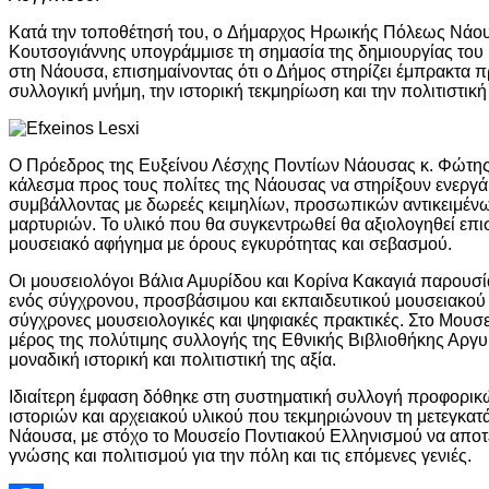
Κατά την τοποθέτησή του, ο Δήμαρχος Ηρωικής Πόλεως Νάου
Κουτσογιάννης υπογράμμισε τη σημασία της δημιουργίας το
στη Νάουσα, επισημαίνοντας ότι ο Δήμος στηρίζει έμπρακτα 
συλλογική μνήμη, την ιστορική τεκμηρίωση και την πολιτιστική
Ο Πρόεδρος της Ευξείνου Λέσχης Ποντίων Νάουσας κ. Φώτης
κάλεσμα προς τους πολίτες της Νάουσας να στηρίξουν ενεργά
συμβάλλοντας με δωρεές κειμηλίων, προσωπικών αντικειμένω
μαρτυριών. Το υλικό που θα συγκεντρωθεί θα αξιολογηθεί επισ
μουσειακό αφήγημα με όρους εγκυρότητας και σεβασμού.
Οι μουσειολόγοι Βάλια Αμυρίδου και Κορίνα Κακαγιά παρουσί
ενός σύγχρονου, προσβάσιμου και εκπαιδευτικού μουσειακού 
σύγχρονες μουσειολογικές και ψηφιακές πρακτικές. Στο Μουσε
μέρος της πολύτιμης συλλογής της Εθνικής Βιβλιοθήκης Αργ
μοναδική ιστορική και πολιτιστική της αξία.
Ιδιαίτερη έμφαση δόθηκε στη συστηματική συλλογή προφορικ
ιστοριών και αρχειακού υλικού που τεκμηριώνουν τη μετεγκ
Νάουσα, με στόχο το Μουσείο Ποντιακού Ελληνισμού να αποτ
γνώσης και πολιτισμού για την πόλη και τις επόμενες γενιές.