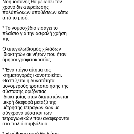
Νοημοσύνης θα μειώσει τον
χρόνο διεκπεραίωσης
πολύπλοκων υποθέσεων κάτω
από το μισό.
* Το νομοσχέδιο εισάγει το
πλαίσιο για την ασφαλή χρήση
της.
Ο απεγκλωβισμός χιλιάδων
ιδιοκτητών ακινήτων που ήταν
όμηροι γραφειοκρατίας
* Ένα πάγιο αίτημα της
κτηματαγοράς ικανοποιείται.
Θεσπίζεται η δυνατότητα
μονομερούς τροποποίησης της
σύστασης οριζόντιας
ιδιοκτησίας όταν διαπιστώνεται
μικρή διαφορά μεταξύ της
μέτρησης τετραγωνικών με
σύγχρονα μέσα και των
τετραγωνικών που αναφέρονται
στο παλιό συμβόλαιο.
* Η ρύθμιση αυτή θα δώσει