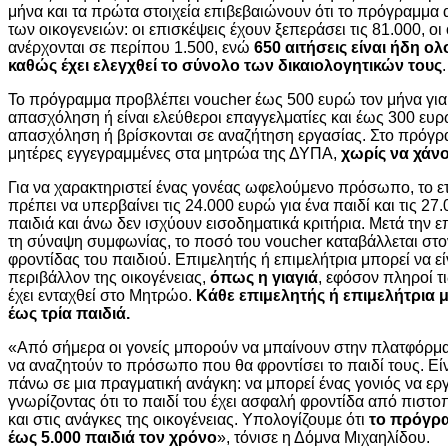
μήνα και τα πρώτα στοιχεία επιβεβαιώνουν ότι το πρόγραμμα 
των οικογενειών: οι επισκέψεις έχουν ξεπεράσει τις 81.000, ο
ανέρχονται σε περίπου 1.500, ενώ
650 αιτήσεις είναι ήδη ο
καθώς έχει ελεγχθεί το σύνολο των δικαιολογητικών τους
.
Το πρόγραμμα προβλέπει voucher έως 500 ευρώ τον μήνα για 
απασχόληση ή είναι ελεύθεροι επαγγελματίες και έως 300 ευρώ
απασχόληση ή βρίσκονται σε αναζήτηση εργασίας. Στο πρόγρ
μητέρες εγγεγραμμένες στα μητρώα της ΔΥΠΑ,
χωρίς να χάνο
Για να χαρακτηριστεί ένας γονέας ωφελούμενο πρόσωπο, το ετ
πρέπει να υπερβαίνει τις 24.000 ευρώ για ένα παιδί και τις 27
παιδιά και άνω δεν ισχύουν εισοδηματικά κριτήρια. Μετά την ε
τη σύναψη συμφωνίας, το ποσό του voucher καταβάλλεται στον
φροντίδας του παιδιού. Επιμελητής ή επιμελήτρια μπορεί να ε
περιβάλλον της οικογένειας,
όπως η γιαγιά
, εφόσον πληροί 
έχει ενταχθεί στο Μητρώο.
Κάθε επιμελητής ή επιμελήτρια 
έως τρία παιδιά.
«Από σήμερα οι γονείς μπορούν να μπαίνουν στην πλατφόρμα 
να αναζητούν το πρόσωπο που θα φροντίσει το παιδί τους. Είν
πάνω σε μια πραγματική ανάγκη: να μπορεί ένας γονιός να εργ
γνωρίζοντας ότι το παιδί του έχει ασφαλή φροντίδα από πιστ
και στις ανάγκες της οικογένειας. Υπολογίζουμε ότι
το πρόγρα
έως 5.000 παιδιά τον χρόνο
», τόνισε η Δόμνα Μιχαηλίδου.