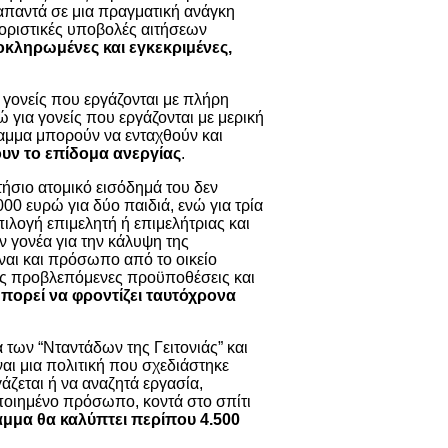
απαντά σε μια πραγματική ανάγκη
ι οριστικές υποβολές αιτήσεων
λοκληρωμένες και εγκεκριμένες,
γονείς που εργάζονται με πλήρη
 για γονείς που εργάζονται με μερική
αμμα μπορούν να ενταχθούν και
υν το επίδομα ανεργίας
.
ήσιο ατομικό εισόδημά του δεν
.000 ευρώ για δύο παιδιά, ενώ για τρία
πιλογή επιμελητή ή επιμελήτριας και
 γονέα για την κάλυψη της
ίναι και πρόσωπο από το οικείο
τις προβλεπόμενες προϋποθέσεις και
μπορεί να φροντίζει ταυτόχρονα
των “Νταντάδων της Γειτονιάς” και
αι μια πολιτική που σχεδιάστηκε
άζεται ή να αναζητά εργασία,
οποιημένο πρόσωπο, κοντά στο σπίτι
μμα θα καλύπτει περίπου 4.500