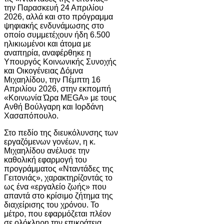
την Παρασκευή 24 Απριλίου
2026, αλλά και στο πρόγραμμα
ψηφιακής ενδυνάμωσης στο
οποίο συμμετέχουν ήδη 6.500
ηλικιωμένοι και άτομα με
αναπηρία, αναφέρθηκε η
Υπουργός Κοινωνικής Συνοχής
και Οικογένειας Δόμνα
Μιχαηλίδου, την Πέμπτη 16
Απριλίου 2026, στην εκπομπή
«Κοινωνία Ώρα MEGA» με τους
Ανθή Βούλγαρη και Ιορδάνη
Χασαπόπουλο.
Στο πεδίο της διευκόλυνσης των
εργαζόμενων γονέων, η κ.
Μιχαηλίδου ανέλυσε την
καθολική εφαρμογή του
προγράμματος «Νταντάδες της
Γειτονιάς», χαρακτηρίζοντάς το
ως ένα «εργαλείο ζωής» που
απαντά στο κρίσιμο ζήτημα της
διαχείρισης του χρόνου. Το
μέτρο, που εφαρμόζεται πλέον
σε ολόκληρη την επικράτεια,