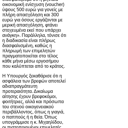
οικονομική ενίσχυση (voucher)
ύψους 500 ευρώ για γονείς με
πλήρη απασχόληση και 300
ευρώ για όσους εργάζονται με
μερική απασχόληση, φτάνει
στοχευμένα εκεί που υπάρχει
ανάγκη». Παράλληλα, τόνισε ότι
η διαδικασία είναι πλήρως
διασφαλισμένη, καθώς η
πληρωμή των επιμελητών
πραγματοποιείται στο τέλος
κάθε μήνα μέσω εργοσήμου
που καλύπτεται από το κράτος.
Η Υπουργός ξεκαθάρισε ότι η
ασφάλεια των βρεφών αποτελεί
αδιαπραγμάτευτη
προτεραιότητα. Δικαίωμα
αίτησης έχουν βρεφοκόμοι,
φοιτήτριες, αλλά και πρόσωπα
του στενού οικογενειακού
περιβάλλοντος, όπως η γιαγιά,
ο παππούς ή η θεία. Όπως
υπογράμμισε η κ. Μιχαηλίδου,
οι πιστοποιημένοι επιμελητές