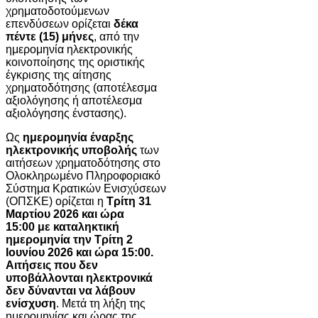
χρηματοδοτούμενων
επενδύσεων ορίζεται
δέκα
πέντε (15) μήνες
, από την
ημερομηνία ηλεκτρονικής
κοινοποίησης της οριστικής
έγκρισης της αίτησης
χρηματοδότησης (αποτέλεσμα
αξιολόγησης ή αποτέλεσμα
αξιολόγησης ένστασης).
Ως
ημερομηνία έναρξης
ηλεκτρονικής υποβολής
των
αιτήσεων χρηματοδότησης στο
Ολοκληρωμένο Πληροφοριακό
Σύστημα Κρατικών Ενισχύσεων
(ΟΠΣΚΕ) ορίζεται η
Τρίτη 31
Μαρτίου 2026
και ώρα
15:00
με καταληκτική
ημερομηνία την
Τρίτη 2
Ιουνίου 2026 και ώρα 15:00.
Αιτήσεις που δεν
υποβάλλονται ηλεκτρονικά
δεν δύνανται να λάβουν
ενίσχυση
. Μετά τη λήξη της
ημερομηνίας και ώρας της