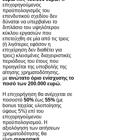
επιχορηγούμενος
προϋπολογισμός του
επενδυτικού σχεδίου δεν
δύναται να υπερβαίνει το
διπλάσιο του υψηλότερου
κύκλου εργασιών που
επετεύχθη σε μία από τις τρεις
(ή λιγότερες εφόσον η
επιχείρηση δεν διαθέτει για
τρεις) κλεισμένες διαχειριστικές
περιόδους του έτους που
προηγείται της υποβολής της
αίτησης χρηματοδότησης,
με
ανώτατο όριο ενίσχυσης το
ποσό των 200.000 ευρώ.
Η επιχορήγηση θα ανέρχεται σε
ποσοστό
50%
έως
55%
(με
bonus ταχείας υλοποίησης
ύψους 5%) επί του
επιχορηγούμενου
προϋπολογισμού. Η
αξιολόγηση των αιτήσεων
χρηματοδότησης θα
είναι
συγκριτική
.