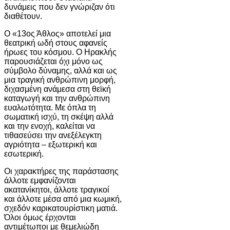
δυνάμεις που δεν γνώριζαν ότι
διαθέτουν.
Ο «13ος Άθλος» αποτελεί μια
θεατρική ωδή στους αφανείς
ήρωες του κόσμου. Ο Ηρακλής
παρουσιάζεται όχι μόνο ως
σύμβολο δύναμης, αλλά και ως
μια τραγική ανθρώπινη μορφή,
διχασμένη ανάμεσα στη θεϊκή
καταγωγή και την ανθρώπινη
ευαλωτότητα. Με όπλα τη
σωματική ισχύ, τη σκέψη αλλά
και την ενοχή, καλείται να
τιθασεύσει την ανεξέλεγκτη
αγριότητα – εξωτερική και
εσωτερική.
Οι χαρακτήρες της παράστασης
άλλοτε εμφανίζονται
ακατανίκητοι, άλλοτε τραγικοί
και άλλοτε μέσα από μια κωμική,
σχεδόν καρικατουρίστικη ματιά.
Όλοι όμως έρχονται
αντιμέτωποι με θεμελιώδη