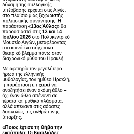
δύναμη της συλλογικής
υπέρβασης έρχεται στις Αιγές,
στο πλαίσιο μιας ξεχωριστής
πολιτιστικής συνάντησης. Η
παράσταση
«13ος Άθλος»
θα
παρουσιαστεί στις
13 και 14
Ιουλίου 2026
στο
Πολυκεντρικό
Μουσείο Αιγών
, μεταφέροντας
στο κοινό ένα σύγχρονο
θεατρικό βλέμμα πάνω στον
διαχρονικό μύθο του Ηρακλή.
Με αφετηρία τον μεγαλύτερο
ήρωα της ελληνικής
μυθολογίας, τον ημίθεο Ηρακλή,
η παράσταση επιχειρεί να
αναζητήσει έναν ακόμη άθλο –
όχι έναν άθλο απέναντι σε
τέρατα και μυθικά πλάσματα,
αλλά απέναντι στις αόρατες
δυσκολίες της ανθρώπινης
ύπαρξης.
«Ποιος έχτισε τη Θήβα την
εφτάπυλη; Οι βασιλιάδες