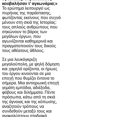
κουβαλήσαν τ’ αγκωνάρια;»
Το ερώτημα λειτουργεί ως
πυρήνας της παράστασης,
φωτίζοντας εκείνους που συχνά
μένουν στη σκιά της Ιστορίας:
τους απλούς ανθρώπους που
σηκώνουν το βάρος των
μεγάλων έργων, που
αγωνίζονται καθημερινά και
πραγματοποιούν τους δικούς
τους αθέατους άθλους.
Σε μια λευκόγκριζη
μεγαλούπολη, με ψηλή δόμηση
και χαμηλό ορίζοντα, οι ήρωες
του έργου κινούνται σε μια
εποχή που θυμίζει έντονα το
σήμερα. Μια αντιηρωική εποχή
γεμάτη εμπόδια, αδιέξοδα,
φόβους και διλήμματα. Πέντε
πρόσωπα, κάτω από τη σκιά
της άγνοιας και της κόπωσης,
αναζητούν τρόπους να
συνδεθούν μεταξύ τους και
ανακαλύπτουν σταδιακά