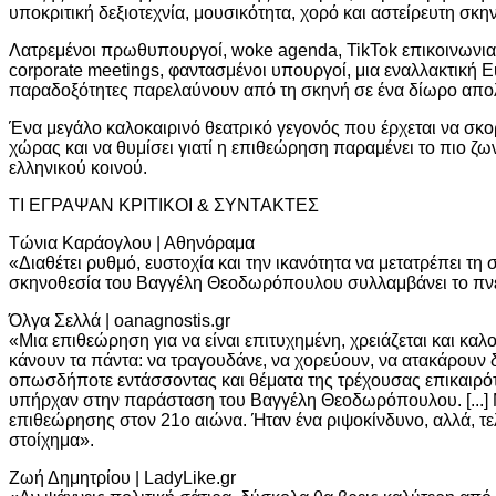
υποκριτική δεξιοτεχνία, μουσικότητα, χορό και αστείρευτη σκην
Λατρεμένοι πρωθυπουργοί, woke agenda, TikTok επικοινωνιακ
corporate meetings, φαντασμένοι υπουργοί, μια εναλλακτική Eu
παραδοξότητες παρελαύνουν από τη σκηνή σε ένα δίωρο απο
Ένα μεγάλο καλοκαιρινό θεατρικό γεγονός που έρχεται να σκορ
χώρας και να θυμίσει γιατί η επιθεώρηση παραμένει το πιο ζω
ελληνικού κοινού.
ΤΙ ΕΓΡΑΨΑΝ ΚΡΙΤΙΚΟΙ & ΣΥΝΤΑΚΤΕΣ
Τώνια Καράογλου | Αθηνόραμα
«Διαθέτει ρυθμό, ευστοχία και την ικανότητα να μετατρέπει τη σ
σκηνοθεσία του Βαγγέλη Θεοδωρόπουλου συλλαμβάνει το πνεύ
Όλγα Σελλά | oanagnostis.gr
«Μια επιθεώρηση για να είναι επιτυχημένη, χρειάζεται και κ
κάνουν τα πάντα: να τραγουδάνε, να χορεύουν, να ατακάρουν 
οπωσδήποτε εντάσσοντας και θέματα της τρέχουσας επικαιρότ
υπήρχαν στην παράσταση του Βαγγέλη Θεοδωρόπουλου. [...] 
επιθεώρησης στον 21ο αιώνα. Ήταν ένα ριψοκίνδυνο, αλλά, τελ
στοίχημα».
Ζωή Δημητρίου | LadyLike.gr