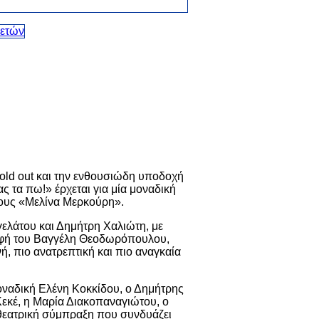
sold out και την ενθουσιώδη υποδοχή
ας τα πω!» έρχεται για μία μοναδική
σους «Μελίνα Μερκούρη».
ελάτου και Δημήτρη Χαλιώτη, με
αφή του Βαγγέλη Θεοδωρόπουλου,
ή, πιο ανατρεπτική και πιο αναγκαία
οναδική Ελένη Κοκκίδου, ο Δημήτρης
εκέ, η Μαρία Διακοπαναγιώτου, ο
 θεατρική σύμπραξη που συνδυάζει