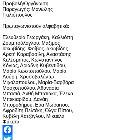
Προβολή/Οργάνωση
Παραγωγής: Μανώλης
Γκιλιόπουλος
Πρωταγωνιστούν αλφαβητικά:
Ελευθερία Γεωργάκη, Καλλιόπη
Ζουμπούλογλου, Μάξιμος
Ιακωβίδης, Φοίβος Ιακωβίδης,
Αρετή Καραβασίλη, Αναστάσης
Κελέσμητος, Κωνσταντίνος
Κόγιας, Αριάδνη Κυβεντίδου,
Μαρία Κωστοπούλου, Μαρία
Λούρη, Χρυσοβαλάντω
Μιχαλοπούλου, Μαρία-Βαρβάρα
Μοσχοπούλου, Αθανασία
Μπασιά, Ανθή Μπατιάκα, Έλενα
Μπεκιαρίδου, Δανάη
Μποροδήμου, Εύα Μωραϊτου,
Αφροδίτη Πελτέκη, Όλγα Πίπου,
Κυβέλη Χατζόγλου, Μικαέλα
Φύκατα
Facebook