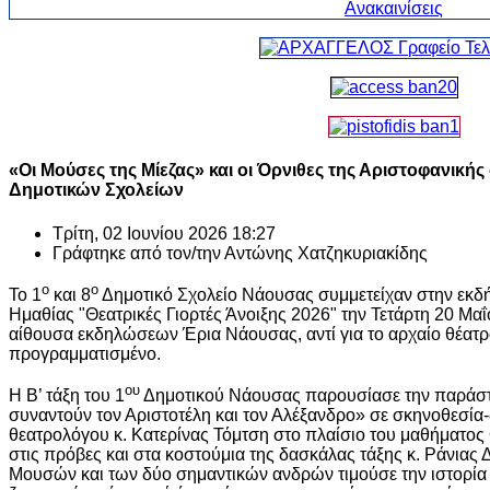
«Οι Μούσες της Μίεζας» και οι Όρνιθες της Αριστοφανικ
Δημοτικών Σχολείων
Τρίτη, 02 Ιουνίου 2026 18:27
Γράφτηκε από τον/την
Αντώνης Χατζηκυριακίδης
ο
ο
Το 1
και 8
Δημοτικό Σχολείο Νάουσας συμμετείχαν στην εκδ
Ημαθίας "Θεατρικές Γιορτές Άνοιξης 2026" την Τετάρτη 20 Μ
αίθουσα εκδηλώσεων Έρια Νάουσας, αντί για το αρχαίο θέατρ
προγραμματισμένο.
ου
Η Β’ τάξη του 1
Δημοτικού Νάουσας παρουσίασε την παράστ
συναντούν τον Αριστοτέλη και τον Αλέξανδρο» σε σκηνοθεσία-δ
θεατρολόγου κ. Κατερίνας Τόμτση στο πλαίσιο του μαθήματος 
στις πρόβες και στα κοστούμια της δασκάλας τάξης κ. Ράνια
Μουσών και των δύο σημαντικών ανδρών τιμούσε την ιστορία