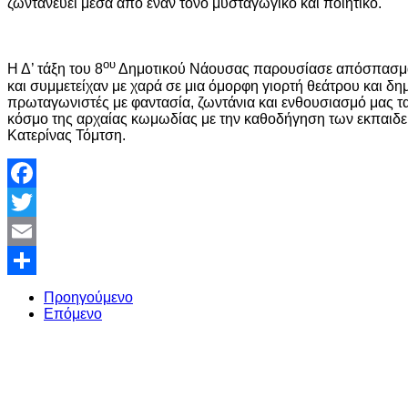
ζωντανεύει μέσα από έναν τόνο μυσταγωγικό και ποιητικό.
ου
Η Δ’ τάξη του 8
Δημοτικού Νάουσας παρουσίασε απόσπασμα 
και συμμετείχαν με χαρά σε μια όμορφη γιορτή θεάτρου και δη
πρωταγωνιστές με φαντασία, ζωντάνια και ενθουσιασμό μας τ
κόσμο της αρχαίας κωμωδίας με την καθοδήγηση των εκπαιδε
Κατερίνας Τόμτση.
Facebook
Twitter
Email
Share
Προηγούμενο
Επόμενο