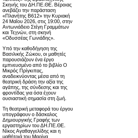
Σκηνής του
ΔΗ.ΠΕ.ΘΕ. Βέροιας
ανεβάζει την παράσταση
«Πλανήτης Β612» την Κυριακή
24 Μαΐου 2026, στις 19:00, στην
Αντωνιάδειο Στέγη Γραμμάτων
και Τεχνών
, στη σκηνή
«Οδυσσέας Γωνιάδης».
Υπό την καθοδήγηση της
Βασιλικής Ζώκου
, οι μαθητές
παρουσιάζουν ένα έργο
εμπνευσμένο από το βιβλίο
Ο
Μικρός Πρίγκιπας
,
αναδεικνύοντας μέσα από τη
θεατρική δράση την αξία της
αγάπης, της σύνδεσης και της
φροντίδας για όσα έχουν
ουσιαστική σημασία στη ζωή.
Τη θεατρική μεταφορά του έργου
υπογράφουν ο δάσκαλος
Δημιουργικής Γραφής των
εργαστηρίων του ΔΗ.ΠΕ.ΘΕ.
Νίκος Αγαθαγγελίδης
και η
μαθήτριά του
Μαρίνα