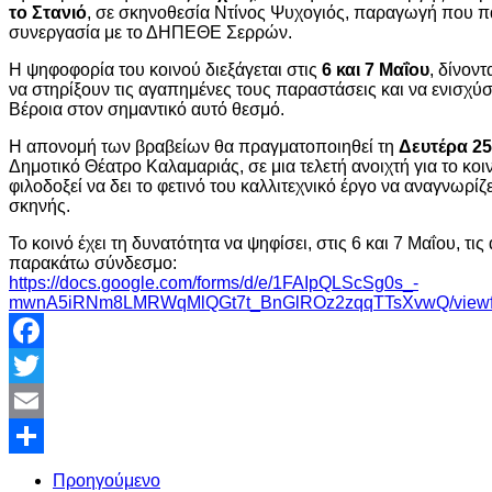
το Στανιό
, σε σκηνοθεσία
Ντίνος Ψυχογιός
, παραγωγή που π
συνεργασία με το
ΔΗΠΕΘΕ Σερρών
.
Η ψηφοφορία του κοινού διεξάγεται στις
6 και 7 Μαΐου
, δίνον
να στηρίξουν τις αγαπημένες τους παραστάσεις και να ενισχύ
Βέροια
στον σημαντικό αυτό θεσμό.
Η απονομή των βραβείων θα πραγματοποιηθεί τη
Δευτέρα 25
Δημοτικό Θέατρο Καλαμαριάς
, σε μια τελετή ανοιχτή για το κο
φιλοδοξεί να δει το φετινό του καλλιτεχνικό έργο να αναγνωρίζ
σκηνής.
Το κοινό έχει τη δυνατότητα να ψηφίσει, στις 6 και 7 Μαΐου, τ
παρακάτω σύνδεσμο:
https://docs.google.com/forms/d/e/1FAIpQLScSg0s_-
mwnA5iRNm8LMRWqMlQGt7t_BnGlROz2zqqTTsXvwQ/view
Facebook
Twitter
Email
Share
Προηγούμενο