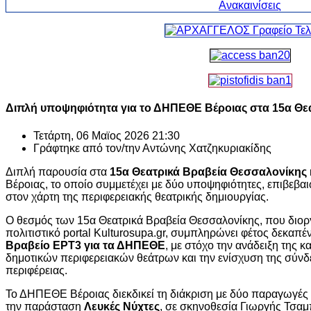
Διπλή υποψηφιότητα για το ΔΗΠΕΘΕ Βέροιας στα 15α Θε
Τετάρτη, 06 Μαϊος 2026 21:30
Γράφτηκε από τον/την
Αντώνης Χατζηκυριακίδης
Διπλή παρουσία στα
15α Θεατρικά Βραβεία Θεσσαλονίκης
Βέροιας
, το οποίο συμμετέχει με δύο υποψηφιότητες, επιβεβ
στον χάρτη της περιφερειακής θεατρικής δημιουργίας.
Ο θεσμός των
15α Θεατρικά Βραβεία Θεσσαλονίκης
, που διο
πολιτιστικό portal
Kulturosupa.gr
, συμπληρώνει φέτος δεκαπέντ
Βραβείο ΕΡΤ3 για τα ΔΗΠΕΘΕ
, με στόχο την ανάδειξη της 
δημοτικών περιφερειακών θεάτρων και την ενίσχυση της σύνδε
περιφέρειας.
Το
ΔΗΠΕΘΕ Βέροιας
διεκδικεί τη διάκριση με δύο παραγωγές
την παράσταση
Λευκές Νύχτες
, σε σκηνοθεσία
Γιωργής Τσα