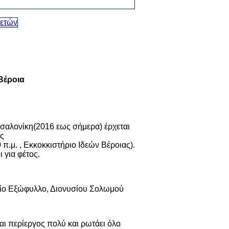
Βέροια
σαλονίκη(2016 εως σήμερα) έρχεται
ης
π.μ. , Εκκοκκιστήριο Ιδεών Βέροιας).
ι για φέτος.
λείο Εξώφυλλο, Διονυσίου Σολωμού
αι περίεργος πολύ και ρωτάει όλο