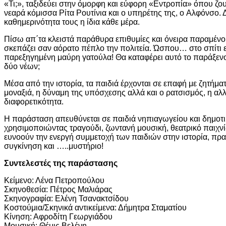
«Τι;», ταξιδεύει στην όμορφη και εύφορη «Εντροπία» όπου ζου
νεαρά κόμισσα Ρίτα Ρουτίνια και ο υπηρέτης της, ο Αλφόνσο. 
καθημερινότητα τους η ίδια κάθε μέρα.
Πίσω απ΄τα κλειστά παράθυρα επιθυμίες και όνειρα παραμένο
σκεπάζει σαν αόρατο πέπλο την πολιτεία. Ώσπου… στο σπίτι ε
παρεξηγημένη μαύρη γατούλα! Θα καταφέρει αυτό το παράξεν
δύο νέων;
Μέσα από την ιστορία, τα παιδιά έρχονται σε επαφή με ζητήμα
μοναξιά, η δύναμη της υπόσχεσης αλλά και ο ρατσισμός, η αλ
διαφορετικότητα.
Η παράσταση απευθύνεται σε παιδιά νηπιαγωγείου και δημοτικ
χρησιμοποιώντας τραγούδι, ζωντανή μουσική, θεατρικό παιχνίδ
ευνοούν την ενεργή συμμετοχή των παιδιών στην ιστορία, πραγ
συγκίνηση και …..μυστήριο!
Συντελεστές της παράστασης
Κείμενο: Λένα Πετροπούλου
Σκηνοθεσία: Πέτρος Μαλιάρας
Σκηνογραφία: Ελένη Τσανακτσίδου
Κοστούμια/Σκηνικά αντικείμενα: Δήμητρα Σταματίου
Κίνηση: Αφροδίτη Γεωργιάδου
Μουσική: Θέμις Βελένη