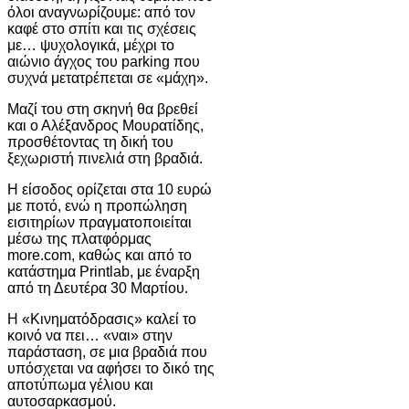
όλοι αναγνωρίζουμε: από τον
καφέ στο σπίτι και τις σχέσεις
με… ψυχολογικά, μέχρι το
αιώνιο άγχος του parking που
συχνά μετατρέπεται σε «μάχη».
Μαζί του στη σκηνή θα βρεθεί
και ο
Αλέξανδρος Μουρατίδης
,
προσθέτοντας τη δική του
ξεχωριστή πινελιά στη βραδιά.
Η είσοδος ορίζεται στα 10 ευρώ
με ποτό, ενώ η προπώληση
εισιτηρίων πραγματοποιείται
μέσω της πλατφόρμας
more.com
, καθώς και από το
κατάστημα Printlab, με έναρξη
από τη Δευτέρα 30 Μαρτίου.
Η «Κινηματόδρασις» καλεί το
κοινό να πει… «ναι» στην
παράσταση, σε μια βραδιά που
υπόσχεται να αφήσει το δικό της
αποτύπωμα γέλιου και
αυτοσαρκασμού.