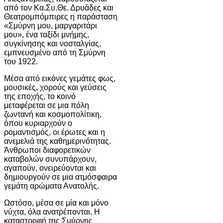
από τον Κα.Συ.Θε. Δρυάδες και
Θεατρομπόμπιρες η παράσταση
«Σμύρνη μου, μαργαριτάρι
μου», ένα ταξίδι μνήμης,
συγκίνησης και νοσταλγίας,
εμπνευσμένο από τη Σμύρνη
του 1922.
Μέσα από εικόνες γεμάτες φως,
μουσικές, χορούς και γεύσεις
της εποχής, το κοινό
μεταφέρεται σε μια πόλη
ζωντανή και κοσμοπολίτικη,
όπου κυριαρχούν ο
ρομαντισμός, οι έρωτες και η
ανεμελιά της καθημερινότητας.
Άνθρωποι διαφορετικών
καταβολών συνυπάρχουν,
αγαπούν, ονειρεύονται και
δημιουργούν σε μια ατμόσφαιρα
γεμάτη αρώματα Ανατολής.
Ωστόσο, μέσα σε μία και μόνο
νύχτα, όλα ανατρέπονται. Η
καταστροφή της Σμύρνης