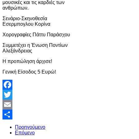
μουσικές και τις καρδιές των
ανθρώπων.
Σενάριο-Σκηνοθεσία
Εσερμπογλου Κορίνα
Χορογραφίες Πάττυ Παράσχου
Συμμετέχει η Ένωση Ποντίων
Αλεξάνδρειας
Η προπώληση άρχισε!
Γενική Είσοδος 5 Ευρώ!
Facebook
Twitter
Email
Share
Προηγούμενο
Επόμενο