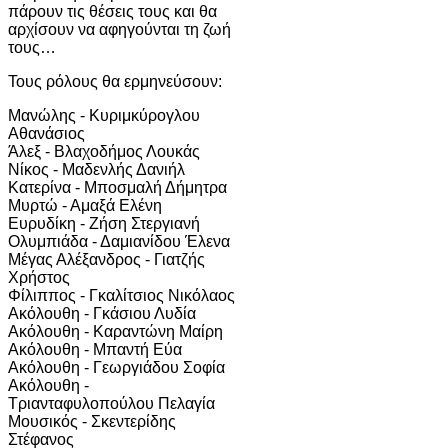
πάρουν τις θέσεις τους και θα
αρχίσουν να αφηγούνται τη ζωή
τους…
Τους ρόλους θα ερμηνεύσουν:
Μανώλης - Κυριμκύρογλου
Αθανάσιος
Άλεξ - Βλαχοδήμος Λουκάς
Νίκος - Μαδενλής Δανιήλ
Κατερίνα - Μποσμαλή Δήμητρα
Μυρτώ - Αμαξά Ελένη
Ευρυδίκη - Ζήση Στεργιανή
Ολυμπιάδα - Δαμιανίδου Έλενα
Μέγας Αλέξανδρος - Γιατζής
Χρήστος
Φίλιππος - Γκαλίτσιος Νικόλαος
Ακόλουθη - Γκάσιου Λυδία
Ακόλουθη - Καραντώνη Μαίρη
Ακόλουθη - Μπαντή Εύα
Ακόλουθη - Γεωργιάδου Σοφία
Ακόλουθη -
Τριανταφυλοπούλου Πελαγία
Μουσικός - Σκεντερίδης
Στέφανος