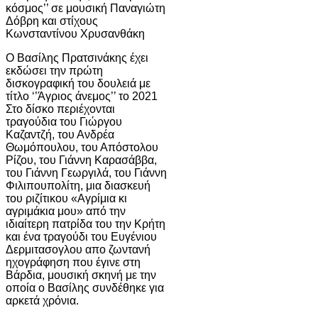
κόσμος’’ σε μουσική Παναγιώτη
Δόβρη και στίχους
Κωνσταντίνου Χρυσανθάκη
Ο Βασίλης Πρατσινάκης έχει
εκδώσει την πρώτη
δισκογραφική του δουλειά με
τίτλο ‘’Άγριος άνεμος’’ το 2021
Στο δίσκο περιέχονται
τραγούδια του Γιώργου
Καζαντζή, του Ανδρέα
Θωμόπουλου, του Απόστολου
Ρίζου, του Γιάννη Καρασάββα,
του Γιάννη Γεωργιλά, του Γιάννη
Φιλιπουπολίτη, μια διασκευή
του ριζίτικου «Αγρίμια κι
αγριμάκια μου» από την
ιδιαίτερη πατρίδα του την Κρήτη
και ένα τραγούδι του Ευγένιου
Δερμιτασογλου απο ζωντανή
ηχογράφηση που έγινε στη
Βάρδια, μουσική σκηνή με την
οποία ο Βασίλης συνδέθηκε για
αρκετά χρόνια.