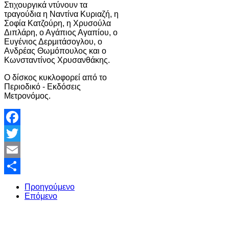
Στιχουργικά ντύνουν τα
τραγούδια η Ναντίνα Κυριαζή, η
Σοφία Κατζούρη, η Χρυσούλα
Διπλάρη, ο Αγάπιος Αγαπίου, ο
Ευγένιος Δερμιτάσογλου, ο
Ανδρέας Θωμόπουλος και ο
Κωνσταντίνος Χρυσανθάκης.
O δίσκος κυκλοφορεί από το
Περιοδικό - Εκδόσεις
Μετρονόμος.
Facebook
Twitter
Email
Share
Προηγούμενο
Επόμενο