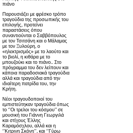
πιάνο
Παρουσιάζει με φρέσκο τρόπο
τραγούδια της προσωπικής του
επιλογής, προτείνει
παραστάσεις όπου
συναντιούνται ο Σαββόπουλος
με τον Τσιτσάνη και ο Μάλαμας
με τον Ξυλούρη, ο
«ηλεκτρισμός» με το λαούτο και
το βιολί, η κιθάρα με το
μπουζούκι και το πιάνο.. Στο
πρόγραμμα του δεν λείπουν και
κάποια παραδοσιακά τραγούδια
αλλά και τραγούδια από την
ιδιαίτερη πατρίδα του, την
Κρήτη.
Νέοι τραγουδοποιοί του
εμπιστεύτηκαν τραγούδια όπως
το ‘’Οι τρελοι του κόσμου’’ σε
μουσική του Γιάννη Γεωργιλά
και στίχους Έλλης
Καραμόσχλου, αλλά και η
‘’Κιτρινη Σκόνη’’, και ‘’Γύρω